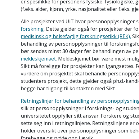
er spesifikke for personens fysiske, fysiologiske, g
(f.eks. alder, kjønn, yrke, nasjonalitet eller f.eks. g
Alle prosjekter ved UiT hvor personopplysninger s
forskning
. Dette gjelder også for prosjekter der
medisinsk og helsefaglig forskningsetikk (REK).
Sik
behandling av personopplysninger til forskningsfo
bør sendes minst 30 dager før behandlingen av per
meldeskjemaet
. Meldeskjemet bør være mest mulig 
Sikt må foreligge før prosjekter kan igangsettes. F
vurdere om prosjektet skal behandle personopplysni
studenters prosjekt, dette gjelder også ph.d.-kandi
begge har tilgang til kontakten med Sikt.
Retningslinjer for behandling av personopplysning
slik at personopplysninger i forsknings- og studen
universitetet oppfyller sitt ansvar. Forskere og s
sette seg inn i retningslinjene. Retningslinjene er
holder oversikt over personopplysninger som behan
forebygge og rydde opp i avvik.