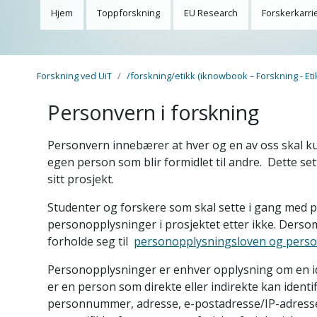
Hjem
Toppforskning
EU Research
Forskerkarri
Forskning ved UiT
/forskning/etikk (iknowbook – Forskning - Eti
Personvern i forskning
Personvern innebærer at hver og en av oss skal k
egen person som blir formidlet til andre. Dette se
sitt prosjekt.
Studenter og forskere som skal sette i gang med pr
personopplysninger i prosjektet etter ikke. Ders
forholde seg til
personopplysningsloven og pers
Personopplysninger er enhver opplysning om en iden
er en person som direkte eller indirekte kan identifi
personnummer, adresse, e-postadresse/IP-adresse. 