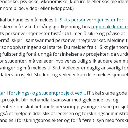
enetiske, psykiske, økonomiske, kulturelle eller sosiale ident
jennom bilde, video- eller lydopptak).
kal behandles må meldes til
Sikts personverntjenester for
 forskere må søke forhångsgodkjenning hos
regionale komite
ts personverntjenester bistår UiT med å sikre og påvise at
rmål skjer i samsvar med personvernregelverket. Melding til
sonopplysninger skal starte. Du melder fra til Sikt gjennom
fullstendig for å unngå forsinkelser av prosjekter, da vurd
or studenter, må veileder involveres tidlig slik at dere sam
nger og må meldes til Sikt. Veileder er daglig ansvarlig for
daters prosjekt. Student og veileder kan dele meldeskjemaet,
ar i forskings- og studentprosjekt ved UiT
skal skape gode 
tprosjekt blir behandla i samsvar med gjeldende lov, og
tudenter som skal behandle personopplysninger i sine prosje
 også et hjelpemiddel slik at ledelsen og forskningsadminist
dles i forskningsprosjekter og for å føre tilsyn med forsk