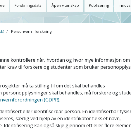
ere
Forskningsdata
Åpen vitenskap
Publisering
Innova
kk)
Personvern i forskning
unne kontrollere når, hvordan og hvor mye informasjon om
tter krav til forskere og studenter som bruker personopplys
osjekter må ta stilling til om det skal behandles
om personopplysninger skal behandles, må forskere og stud
onvernforordningen (GDPR)
.
tifisert eller identifiserbar person. En identifiserbar fysi
seres, særlig ved hjelp av en identifikator f.eks.et navn,
Identifisering kan også skje gjennom ett eller flere eleme