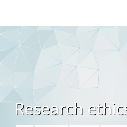
Gå til hovedinnhold
Research ethic