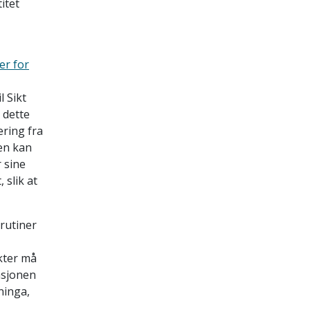
itet
er for
 Sikt
 dette
ering fra
men kan
 sine
 slik at
rutiner
kter må
rasjonen
ninga,