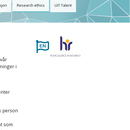
sjon
Research ethics
UiT Talent
 vår
ninger i
enter
sk person
nt som