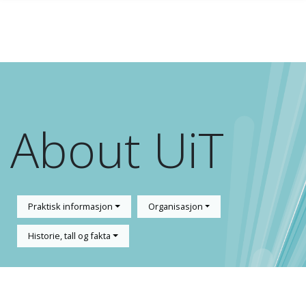
Gå til hovedinnhold
About UiT
Praktisk informasjon
Organisasjon
Historie, tall og fakta