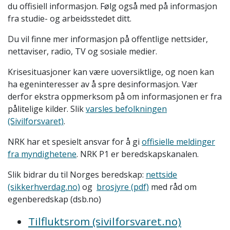
du offisiell informasjon. Følg også med på informasjon
fra studie- og arbeidsstedet ditt.
Du vil finne mer informasjon på offentlige nettsider,
nettaviser, radio, TV og sosiale medier.
Krisesituasjoner kan være uoversiktlige, og noen kan
ha egeninteresser av å spre desinformasjon. Vær
derfor ekstra oppmerksom på om informasjonen er fra
pålitelige kilder. Slik
varsles befolkningen
(Sivilforsvaret)
.
NRK har et spesielt ansvar for å gi
offisielle meldinger
fra myndighetene
. NRK P1 er beredskapskanalen.
Slik bidrar du til Norges beredskap:
nettside
(sikkerhverdag.no)
og
brosjyre (pdf)
med råd om
egenberedskap (dsb.no)
Tilfluktsrom (sivilforsvaret.no)