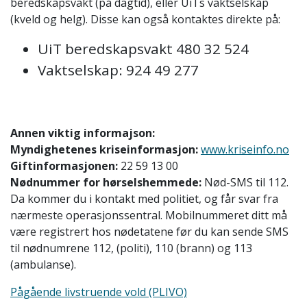
beredskapsvakt (på dagtid), eller UiTs vaktselskap
(kveld og helg). Disse kan også kontaktes direkte på:
UiT beredskapsvakt 480 32 524
Vaktselskap: 924 49 277
Annen viktig informajson:
Myndighetenes kriseinformasjon:
www.kriseinfo.no
Giftinformasjonen:
22 59 13 00
Nødnummer for hørselshemmede:
Nød-SMS til 112.
Da kommer du i kontakt med politiet, og får svar fra
nærmeste operasjonssentral. Mobilnummeret ditt må
være registrert hos nødetatene før du kan sende SMS
til nødnumrene 112, (politi), 110 (brann) og 113
(ambulanse).
Pågående livstruende vold (PLIVO)