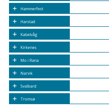
Hammerfest
Harstad
Kabelvåg
Kirkenes
Mo i Rana
Narvik
Svalbard
Tromsø