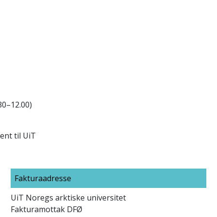
30–12.00)
nt til UiT
Fakturaadresse
UiT Noregs arktiske universitet
Fakturamottak DFØ