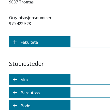
9037 Tromsø
Organisasjonsnummer:
970 422 528
Fakulteta
Studiesteder
Alta
Bardufoss
Bodø