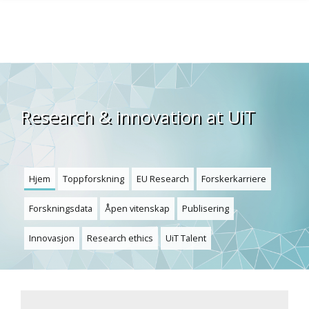
Gå til hovedinnhold
Research & innovation at UiT
Hjem
Toppforskning
EU Research
Forskerkarriere
Forskningsdata
Åpen vitenskap
Publisering
Innovasjon
Research ethics
UiT Talent