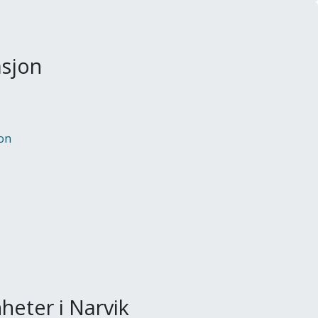
asjon
on
heter i Narvik