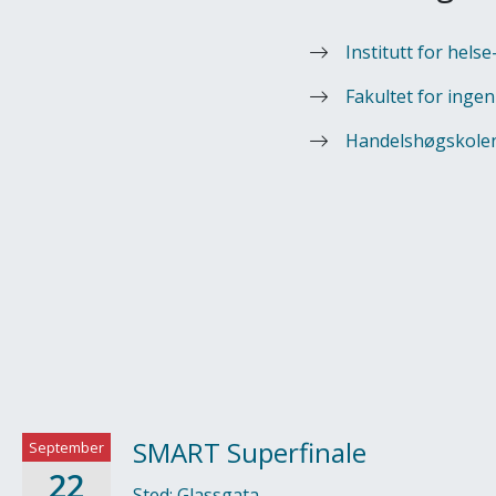
Institutt for hel
Fakultet for inge
Handelshøgskolen
SMART Superfinale
September
22
Sted: Glassgata