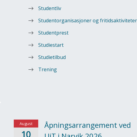
Studentliv
Studentorganisasjoner og fritidsaktiviteter
Studentprest
Studiestart
Studietilbud
Trening
Åpningsarrangement ved
August
10
UiT i Narvik 2026