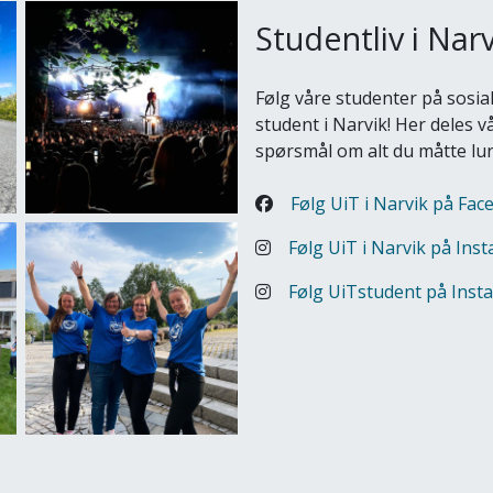
Studentliv i Narv
Følg våre studenter på sosial
student i Narvik! Her deles v
spørsmål om alt du måtte lur
Følg UiT i Narvik på Fa
Følg UiT i Narvik på Ins
Følg UiTstudent på Inst