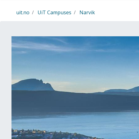
Gå til hovedinnhold
uit.no
UiT Campuses
Narvik