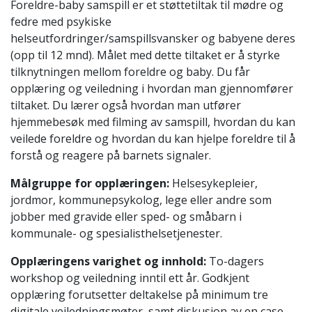
Foreldre-baby samspill er et støttetiltak til mødre og
fedre med psykiske
helseutfordringer/samspillsvansker og babyene deres
(opp til 12 mnd). Målet med dette tiltaket er å styrke
tilknytningen mellom foreldre og baby. Du får
opplæring og veiledning i hvordan man gjennomfører
tiltaket. Du lærer også hvordan man utfører
hjemmebesøk med filming av samspill, hvordan du kan
veilede foreldre og hvordan du kan hjelpe foreldre til å
forstå og reagere på barnets signaler.
Målgruppe for opplæringen:
Helsesykepleier,
jordmor, kommunepsykolog, lege eller andre som
jobber med gravide eller sped- og småbarn i
kommunale- og spesialisthelsetjenester.
Opplæringens varighet og innhold:
To-dagers
workshop og veiledning inntil ett år. Godkjent
opplæring forutsetter deltakelse på minimum tre
digitale veiledningsmøter, samt diskusjon av en case.