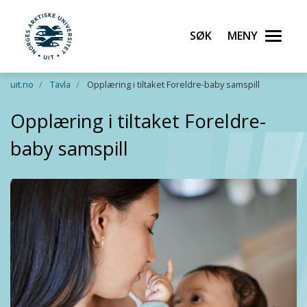
Søk
Meny
UiT Norges arktiske universitet
Gå til hovedinnhold
uit.no
Tavla
Opplæring i tiltaket Foreldre-baby samspill
Opplæring i tiltaket Foreldre-
baby samspill